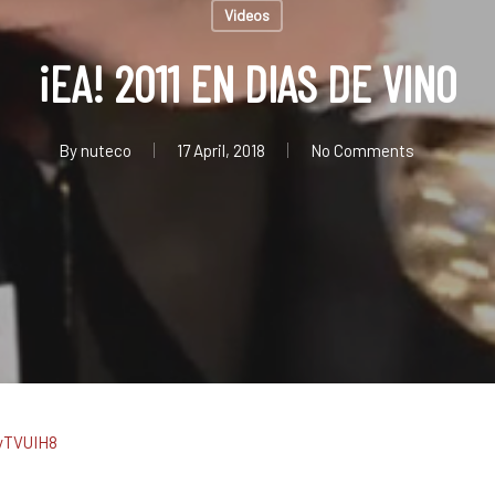
Videos
¡EA! 2011 EN DIAS DE VINO
By
nuteco
17 April, 2018
No Comments
yTVUIH8