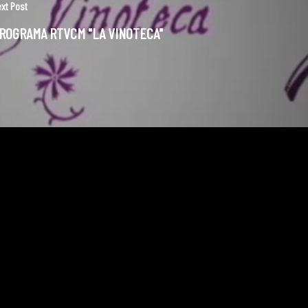
xt Post
ROGRAMA RTVCM "LA VINOTECA"