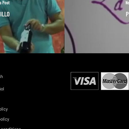
s Post
Ne
ILLO
P
sh
ol
olicy
olicy