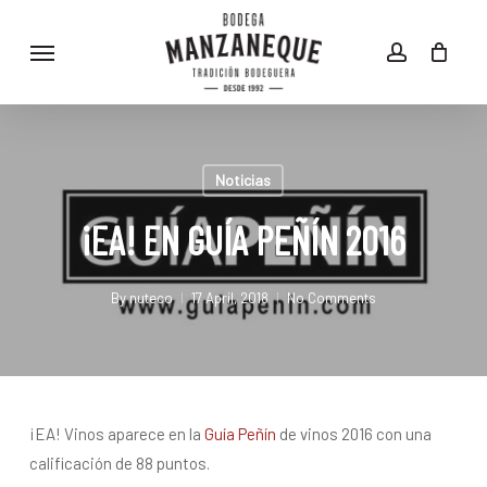
Skip
Menu
to
account
main
content
Noticias
¡EA! EN GUÍA PEÑÍN 2016
By
nuteco
17 April, 2018
No Comments
¡EA! Vinos aparece en la
Guía Peñín
de vinos 2016 con una
calificación de 88 puntos.