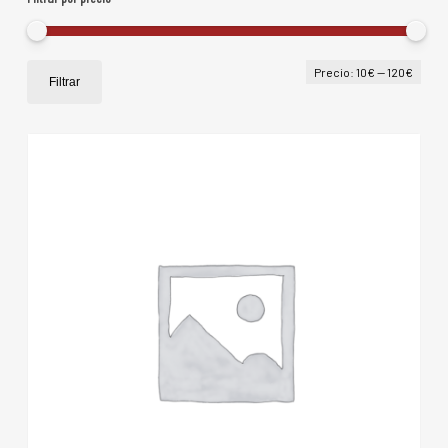
Prec
Prec
Precio:
10€
—
120€
Filtrar
mín
máx