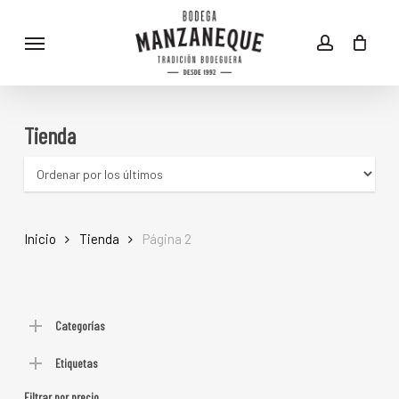
Skip
Menu
to
account
main
content
Tienda
Inicio
Tienda
Página 2
Categorías
Etiquetas
Filtrar por precio