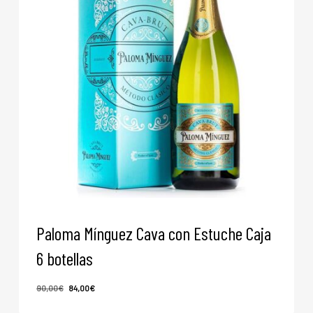
Paloma Mínguez Cava con Estuche Caja
6 botellas
El
El
90,00
€
84,00
€
El
El
84,00
€
precio
precio
Precio
Precio