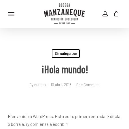
Skip
Menu
to
account
main
content
Sin categorizar
¡Hola mundo!
By
nuteco
10 abril, 2018
One Comment
Bienvenido a WordPress. Esta es tu primera entrada. Edítala
o bórrala, ¡y comienza a escribir!