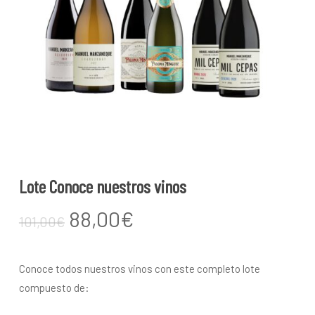
Lote Conoce nuestros vinos
El
El
88,00
€
101,00
€
precio
precio
original
actual
Conoce todos nuestros vinos con este completo lote
era:
es:
compuesto de:
101,00€.
88,00€.