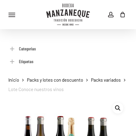
Skip
Menu
to
account
main
content
Categorías
Etiquetas
Inicio
Packs y lotes con descuento
Packs variados
Lote Conoce nuestros vinos