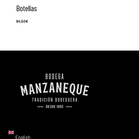
Botellas
64,50
€
English