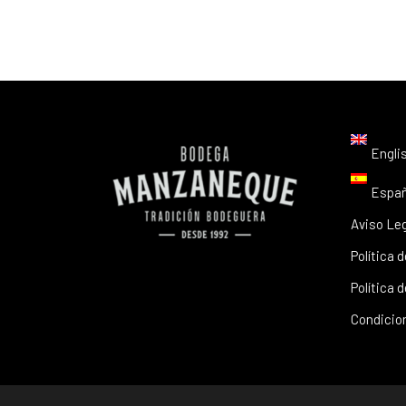
Engli
Españ
Aviso Le
Política 
Política 
Condicio