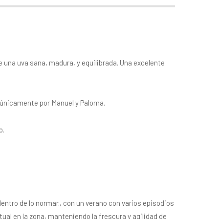
e una uva sana, madura, y equilibrada. Una excelente
s únicamente por Manuel y Paloma.
o.
ntro de lo normar., con un verano con varios episodios
ual en la zona, manteniendo la frescura y agilidad de